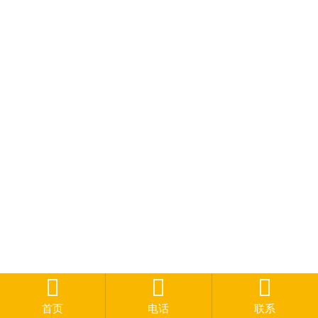



首页
电话
联系