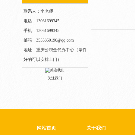
联系人：李老师
电话：13061699345
手机：13061699345
邮箱：3555350190@qq.com
地址：重庆公积金代办中心（条件
好的可以安排上门）
关注我们
网站首页
关于我们