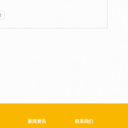
页
新闻资讯
联系我们