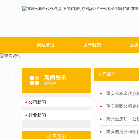
网站首页
关于我们
业务
公司简介
企业文化
公司新闻
新闻资讯
荣誉资质
NEWS
重庆公积金代办
公司新闻
重庆离职公积金
行业新闻
离开重庆后，公积
重庆购房公积金
联系我们