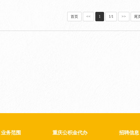
首页
<<
1
1/1
>>
尾
业务范围
重庆公积金代办
招聘信息